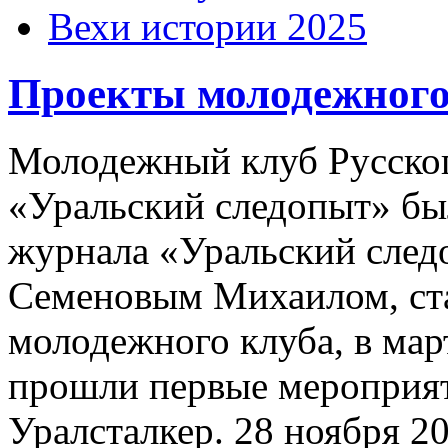
Вехи истории 2025
Шаблоны Joomla 2.5 здесь:
Проекты молодежного
http://joomla25.ru/shablony/
Молодежный клуб Русског
«Уральский следопыт» бы
журнала «Уральский сле
Семеновым Михаилом, ст
молодежного клуба, в март
прошли первые мероприят
Уралсталкер. 28 ноября 2