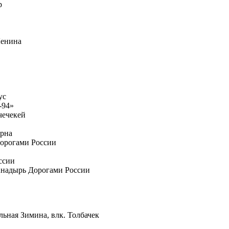
р
Ленина
ус
-94»
чечекей
урна
Дорогами России
ссии
 Анадырь Дорогами России
льная Зимина, влк. Толбачек