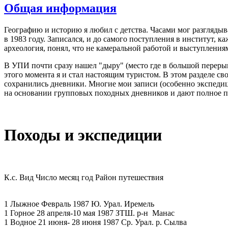
Общая информация
Шаблоны Joomla 2.5 здесь:
http://joomla25.ru/shablony/
Географию и историю я любил с детства. Часами мог разглядыв
в 1983 году. Записался, и до самого поступления в институт, 
археология, понял, что не камеральной работой и выступления
В УПИ почти сразу нашел "дыру" (место где в большой перерыв
этого момента я и стал настоящим туристом. В этом разделе сво
сохранились дневники. Многие мои записи (особенно экспедиц
на основании групповых походных дневников и дают полное п
Походы и экспедиции
К.с. Вид Число месяц год Район путешествия
1 Лыжное Февраль 1987 Ю. Урал. Иремель
1 Горное 28 апреля-10 мая 1987 ЗТШ. р-н Манас
1 Водное 21 июня- 28 июня 1987 Ср. Урал. р. Сылва