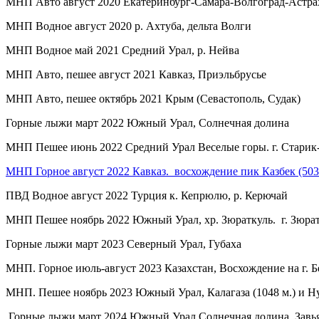
МНП Авто август 2020 Екатеринбург-Самара-Волгоград-Астра
МНП Водное август 2020 р. Ахтуба, дельта Волги
МНП Водное май 2021 Средний Урал, р. Нейва
МНП Авто, пешее август 2021 Кавказ, Приэльбрусье
МНП Авто, пешее октябрь 2021 Крым (Севастополь, Судак)
Горные лыжи март 2022 Южный Урал, Солнечная долина
МНП Пешее июнь 2022 Средний Урал Веселые горы. г. Старик-Кам
МНП Горное август 2022 Кавказ. восхождение пик Казбек (5033 
ПВД Водное август 2022 Турция к. Кепрюлю, р. Керючай
МНП Пешее ноябрь 2022 Южный Урал, хр. Зюраткуль. г. Зюраткул
Горные лыжи март 2023 Северный Урал, Губаха
МНП. Горное июль-август 2023 Казахстан, Восхождение на г. Бе
МНП. Пешее ноябрь 2023 Южный Урал,
Калагаза (1048 м.) и Н
Горные лыжи март 2024 Южный Урал Солнечная долина. Завь