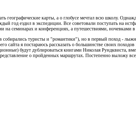
ать географические карты, а о глобусе мечтал всю школу. Одна
каждый год ездил в экспедиции. Все советовали поступать на ист
ми на семинарах и конференциях, а путешествиями, ночевками в 
 собирались туристы и "романтики"), но в первый поход - лыжн
его сайта я постараюсь рассказать о большинстве своих походов и
ионные) будут дублироваться книгами Николая Рундквиста, вмес
редставление о пройденных маршрутах. Постепенно выложу все