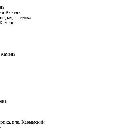
ень
кий Камень
одная, г.
Неройка
 Камень
 Камень
мень
 сопка, влк. Карымский
ь