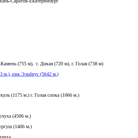
хань-Саратов-Екатеринбург
ень (755 м), г. Дикая (720 м), г. Голая (738 м)
м.), пик Эльбрус (5642 м.)
ь (1175 м.) г. Голая сопка (1066 м.)
луха (4506 м.)
ургуш (1406 м.)
ялиха