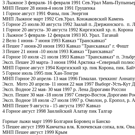
3 Лыжное 3 февраля- 16 февраля 1991 Сев.Урал Мань-Пупынье
МНП Пешее 28 июня-4 июля 1991 Грушенка
1 Горное август 1991 Фаны, пик Энергия
МНП Лыжное март 1992 Сев.Урал. Конжаковский Камень
5 Горное 25 июля-30 августа 1992 Заалай п. Дзержинского. п. 
1 Горное 20 августа- 30 августа 1992 Киргизский хр. п. Корона
1 Лыжное 5 февраля- 12 февраля 1993 Ю. Урал. Таганай
2 Вело 1 июня- 7 июня 1993 Кавказ "Транскавказ"
4 Пешее 7 июня-20 июня 1993 Кавказ "Транскавказ" г. Фишт
3 Пешее 21 июня -10 июля 1993 Кавказ "Транскавказ"
4 Горное 10 июля -21 июля 1993 Кавказ "Транскавказ" п. Эльбр
Эксп. Пешее 20 марта- 3 июня 1994 Арктика «Северный полюс
МНП Горное август 1994 Киргизский хр. пик Корона, пик. Бай
5 Горное июль 1995 пик Хан-Тенгри
МНП Горное 20 апреля- 13 мая 1996 Гималаи. треккинг Аннап
Эксп. Мото 20 апреля- 11 июня 22 мая 1997 Выборг-Усть-Кут 
Эксп. Водное 22 мая- 30 мая 1997 р. Лена Дорогами России
Эксп. Пешее 30 мая -18 июля 1997 Северо-Восток Дорогами Ро
Эксп. Водное 18 июля -27 июля 1997 р. Омолон, р. Еропол, р.
МНП Пешее 9 августа - 15 августа 1997 Кавказ
4 Горное август 1998 Заилийский Алатау пик Талгар
Горные лыжи март 1999 Болгария Боровец и Банско
5 Пешее август 1999 Камчатка влк. Ключевская сопка, влк. Ова
МНП Пешее август 1999 Крым