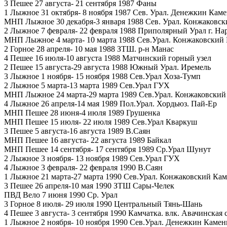
3 Пешее 27 августа- 21 сентября 1987 Фаны
1 Лыжное 31 октября- 8 ноября 1987 Сев. Урал. Денежкин Кам
МНП Лыжное 30 декабря-3 января 1988 Сев. Урал. Конжаковс
2 Лыжное 7 февраля- 22 февраля 1988 Приполярный Урал г. Нар
МНП Лыжное 4 марта- 10 марта 1988 Сев.Урал. Конжаковский
2 Горное 28 апреля- 10 мая 1988 ЗТШ. р-н Манас
4 Пешее 16 июля-10 августа 1988 Матчинский горный узел
2 Пешее 15 августа-29 августа 1988 Южный Урал. Иремель
3 Лыжное 1 ноября- 15 ноября 1988 Сев.Урал Хоза-Тумп
2 Лыжное 5 марта-13 марта 1989 Сев.Урал ГУХ
МНП Лыжное 24 марта-29 марта 1989 Сев.Урал. Конжаковский
4 Лыжное 26 апреля-14 мая 1989 Пол.Урал. Хордьюз. Пай-Ер
МНП Пешее 28 июня-4 июля 1989 Грушенка
МНП Пешее 15 июля- 22 июля 1989 Сев.Урал Кваркуш
3 Пешее 5 августа-16 августа 1989 В.Саян
МНП Пешее 16 августа- 22 августа 1989 Байкал
МНП Пешее 14 сентября- 17 сентября 1989 Ср.Урал Шунут
2 Лыжное 3 ноября- 13 ноября 1989 Сев.Урал ГУХ
4 Лыжное 3 февраля- 22 февраля 1990 В.Саян
1 Лыжное 21 марта-27 марта 1990 Сев.Урал. Конжаковский Ка
3 Пешее 26 апреля-10 мая 1990 ЗТШ Сары-Челек
ПВД Вело 7 июня 1990 Ср. Урал
3 Горное 8 июля- 29 июля 1990 Центральный Тянь-Шань
4 Пешее 3 августа- 3 сентября 1990 Камчатка. влк. Авачинская
1 Лыжное 2 ноября- 10 ноября 1990 Сев.Урал. Денежкин Камен