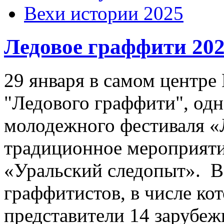
Вехи истории 2025
Шаблоны Joomla 2.5 здесь:
Ледовое граффити 20
http://joomla25.ru/shablony/
29 января в самом центре
"Ледового граффити", од
молодежного фестиваля «
традиционное мероприят
«Уральский следопыт». В
граффитистов, в числе ко
представители 14 зарубеж