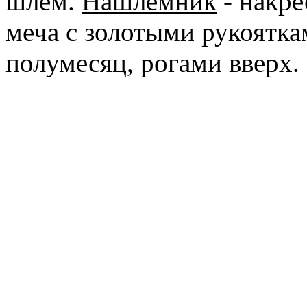
шлем.
Нашлемник
- накре
меча с золотыми рукоятка
полумесяц, рогами вверх.