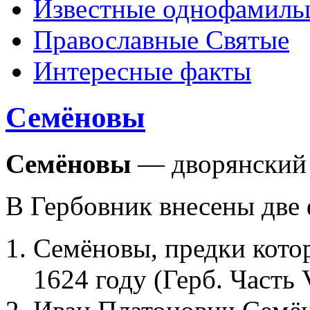
Известные однофамиль
Православные Святые
Интересные факты
http://joomla25.ru/shablony/
Семёновы
- joomla 2.5 шаблоны
Семёновы
— дворянский 
В Гербовник внесены две
Семёновы, предки кото
1624 году (Герб. Часть 