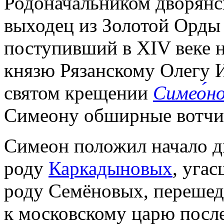
Родоначальником дворянс
выходец из Золотой Орды
поступивший в XIV веке 
князю Рязанскому Олегу 
святом крещении
Симео́н
Симеону обширные вотчин
Симеон положил начало 
роду
Каркадыновых
, уга
роду Семёновых, переше
к московскому царю посл